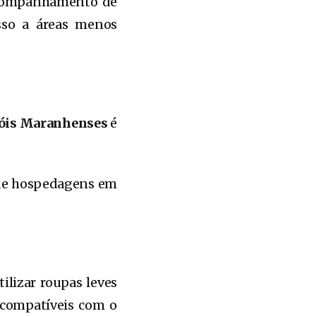
acompanhamento de
esso a áreas menos
çóis Maranhenses
é
m de hospedagens em
ilizar roupas leves
 compatíveis com o