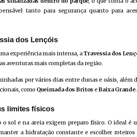
as sinalizadas dentro do parque
, o que torna o 
spensável tanto para segurança quanto para ac
essia dos Lençóis
ma experiência mais intensa, a
Travessia dos Len
s aventuras mais completas da região.
aminhadas por vários dias entre dunas e oásis, alé
cionais, como
Queimada dos Britos
e
Baixa Grande
.
s limites físicos
o sol e na areia exigem preparo físico. O ideal é ut
manter a hidratação constante e escolher roteiros