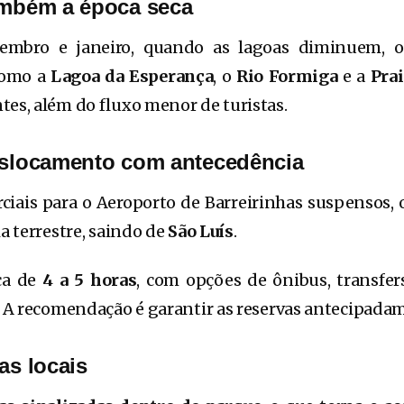
ambém a época seca
mbro e janeiro, quando as lagoas diminuem, o
 como a
Lagoa da Esperança
, o
Rio Formiga
e a
Prai
tes, além do fluxo menor de turistas.
deslocamento com antecedência
iais para o Aeroporto de Barreirinhas suspensos, o
ia terrestre, saindo de
São Luís
.
rca de
4 a 5 horas
, com opções de ônibus, transfer
s. A recomendação é garantir as reservas antecipada
as locais