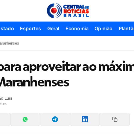
Estado
Esportes
Geral
Economia
Opinião
Plantã
Maranhenses
 para aproveitar ao máxi
 Maranhenses
ão Luís
tura