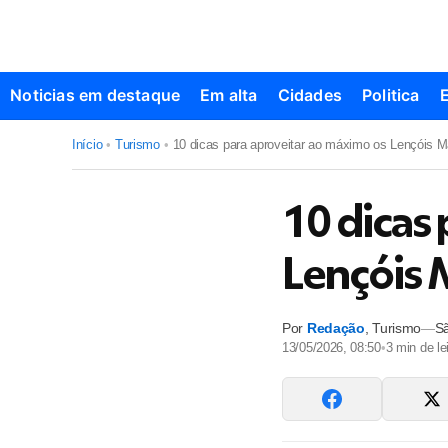
Noticias em destaque
Em alta
Cidades
Politica
Início
•
Turismo
•
10 dicas para aproveitar ao máximo os Lençóis 
10 dicas
Lençóis
Por
Redação
,
Turismo
—
S
13/05/2026, 08:50
•
3
min de lei