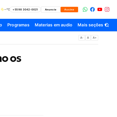
--°C
+55 98 3042-0021
Anuncie
Assine
o
Programas
Materias em audio
Mais seções ▾
A-
A
A+
mo os