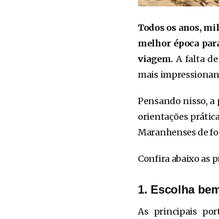
Todos os anos, mi
melhor época para
viagem.
A falta d
mais impressionant
Pensando nisso, a
orientações prátic
Maranhenses de for
Confira abaixo as 
1. Escolha bem
As principais por