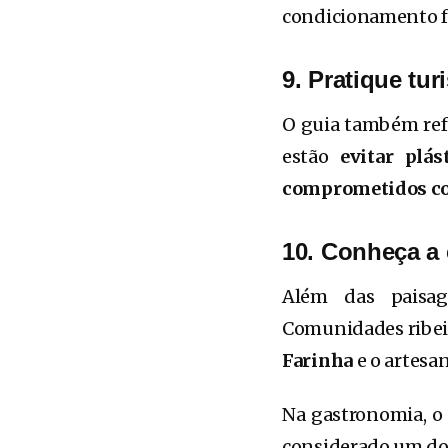
condicionamento fí
9. Pratique tu
O guia também ref
estão
evitar plás
comprometidos co
10. Conheça a c
Além das paisag
Comunidades ribei
Farinha
e o artesan
Na gastronomia, o 
considerado um dos