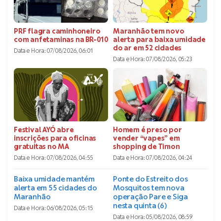
PRF flagra caminhoneiro
Maranhão tem novo
com anfetaminas na BR-010
alerta para baixa umidade
do ar em 52 cidades
Data e Hora:
07/08/2026, 06:01
Data e Hora:
07/08/2026, 05:23
Festival AYÓ abre
Homem é preso por
inscrições para oficinas
vender “vapes” em
gratuitas no MA
shopping de Timon
Data e Hora:
07/08/2026, 04:55
Data e Hora:
07/08/2026, 04:24
Baixa umidade mantém
Ponte do Estreito dos
alerta em 55 cidades do
Mosquitos tem nova
Maranhão
operação Pare e Siga
nesta quinta (6)
Data e Hora:
06/08/2026, 05:15
Data e Hora:
05/08/2026, 08:59