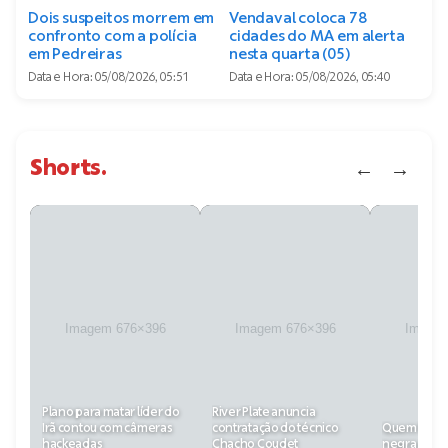
Dois suspeitos morrem em
Vendaval coloca 78
confronto com a polícia
cidades do MA em alerta
em Pedreiras
nesta quarta (05)
Data e Hora:
05/08/2026, 05:51
Data e Hora:
05/08/2026, 05:40
Shorts
.
←
→
Plano para matar líder do
River Plate anuncia
Irã contou com câmeras
contratação do técnico
Quem foi a p
hackeadas
Chacho Coudet
negra a ga