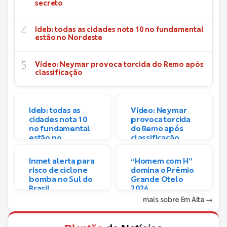
secreto
Ideb: todas as cidades nota 10 no fundamental
estão no Nordeste
Vídeo: Neymar provoca torcida do Remo após
classificação
Ideb: todas as
Vídeo: Neymar
cidades nota 10
provoca torcida
no fundamental
do Remo após
estão no
classificação
Nordeste
Inmet alerta para
“Homem com H”
risco de ciclone
domina o Prêmio
bomba no Sul do
Grande Otelo
Brasil
2026
mais sobre Em Alta
→