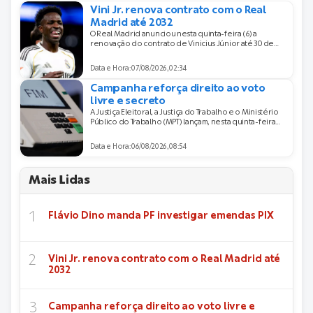
Vini Jr. renova contrato com o Real
Madrid até 2032
O Real Madrid anunciou nesta quinta-feira (6) a
renovação do contrato de Vinicius Júnior até 30 de
junho de 2032. O novo vínculo encerra as
especulações sobre o futuro do atacante brasileiro e
Data e Hora: 07/08/2026, 02:34
reforça sua permanência como um dos principais
jogadores do elenco merengue. Vini Jr. chegou ao
Campanha reforça direito ao voto
clube espanhol em julho de 2018, aos [&hellip;]
livre e secreto
A Justiça Eleitoral, a Justiça do Trabalho e o Ministério
Público do Trabalho (MPT) lançam, nesta quinta-feira
(6), a campanha &#8220;Aliança pelo Voto Livre e
Secreto&#8221;, que tem como slogan &#8220;No meu
Data e Hora: 06/08/2026, 08:54
voto mando eu&#8221;. A iniciativa é uma mobilização
nacional de combate ao assédio eleitoral no
ambiente de trabalho. O lançamento será realizado na
Mais Lidas
[&hellip;]
Flávio Dino manda PF investigar emendas PIX
Vini Jr. renova contrato com o Real Madrid até
2032
Campanha reforça direito ao voto livre e