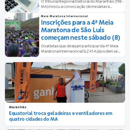
O Tribunal Regional Eleitoral do Maranhão (TRE-
MA) iniciou a convocação de mesárias e
mesários que i...
Meia Maratona Internacional
Inscrições para a 4ª Meia
Maratona de São Luís
começam neste sábado (8)
Os atletas que desejam participar da 4ª Meia
Maratona Internacional SLZ 414 já podem se
preparar. As...
Maranhão
Equatorial troca geladeiras e ventiladores em
quatro cidades do MA