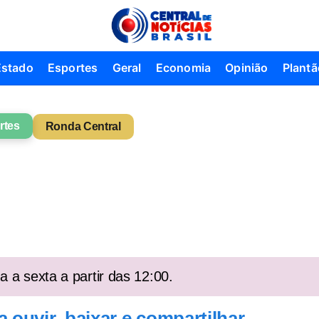
Estado
Esportes
Geral
Economia
Opinião
Plantã
rtes
Ronda Central
s
 a sexta a partir das 12:00.
ouvir, baixar e compartilhar