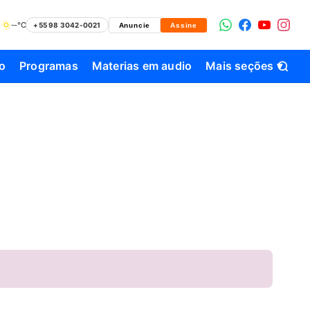
--°C
+55 98 3042-0021
Anuncie
Assine
o
Programas
Materias em audio
Mais seções ▾