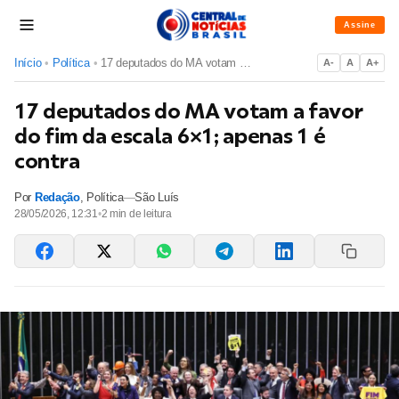
Assine
Início
•
Política
•
17 deputados do MA votam a favor do fim da escala 6×1; apena...
A-
A
A+
17 deputados do MA votam a favor
do fim da escala 6×1; apenas 1 é
contra
Por
Redação
,
Política
—
São Luís
28/05/2026, 12:31
•
2
min de leitura