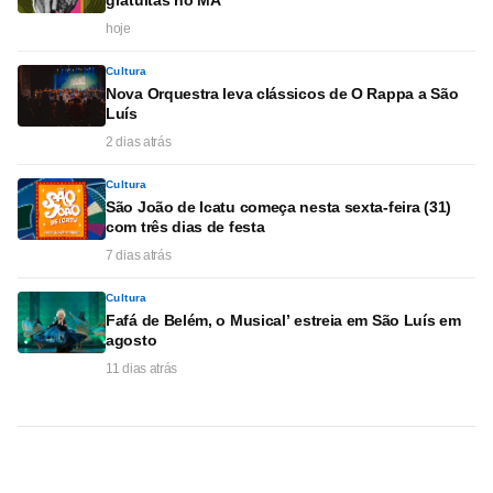
gratuitas no MA
hoje
Cultura
Nova Orquestra leva clássicos de O Rappa a São
Luís
2 dias atrás
Cultura
São João de Icatu começa nesta sexta-feira (31)
com três dias de festa
7 dias atrás
Cultura
Fafá de Belém, o Musical’ estreia em São Luís em
agosto
11 dias atrás