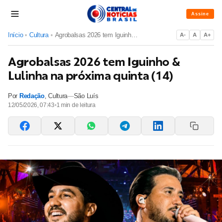
Assine
Início
•
Cultura
•
Agrobalsas 2026 tem Iguinho & Lulinha na próxima quinta (14)
A-
A
A+
Agrobalsas 2026 tem Iguinho &
Lulinha na próxima quinta (14)
Por
Redação
,
Cultura
—
São Luís
12/05/2026, 07:43
•
1
min de leitura