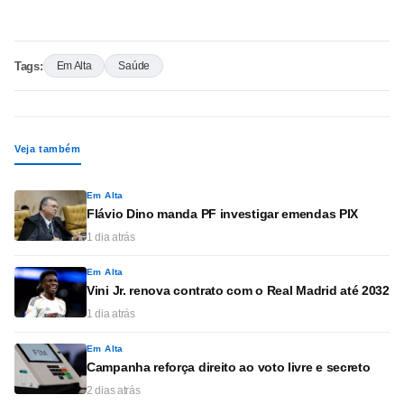
Tags:
Em Alta
Saúde
Veja também
Em Alta
Flávio Dino manda PF investigar emendas PIX
1 dia atrás
Em Alta
Vini Jr. renova contrato com o Real Madrid até 2032
1 dia atrás
Em Alta
Campanha reforça direito ao voto livre e secreto
2 dias atrás