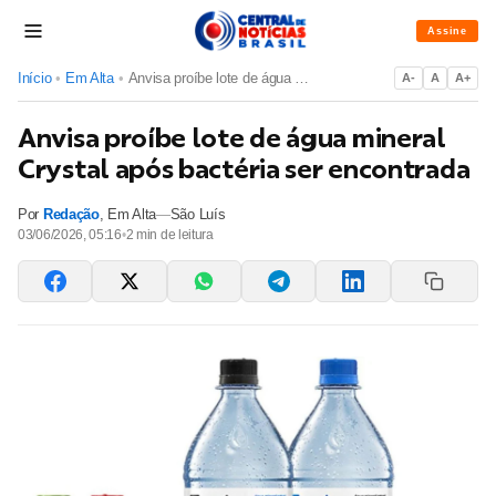
Assine
Início
•
Em Alta
•
Anvisa proíbe lote de água mineral Crystal após bactéria ser...
A-
A
A+
Anvisa proíbe lote de água mineral
Crystal após bactéria ser encontrada
Por
Redação
,
Em Alta
—
São Luís
03/06/2026, 05:16
•
2
min de leitura