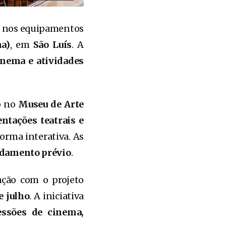
a
nos equipamentos
ma)
, em
São Luís
. A
cinema e atividades
do no
Museu de Arte
ntações teatrais e
orma interativa. As
damento prévio
.
ção com o projeto
e julho
. A iniciativa
sessões de cinema,