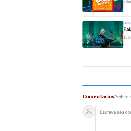
7 dia
Cult
Faf
11 di
Comentarios
Participe 