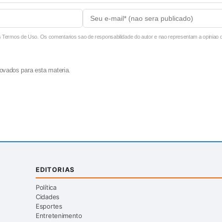
ermos de Uso. Os comentarios sao de responsabilidade do autor e nao representam a opiniao do
ovados para esta materia.
EDITORIAS
Política
Cidades
Esportes
Entretenimento