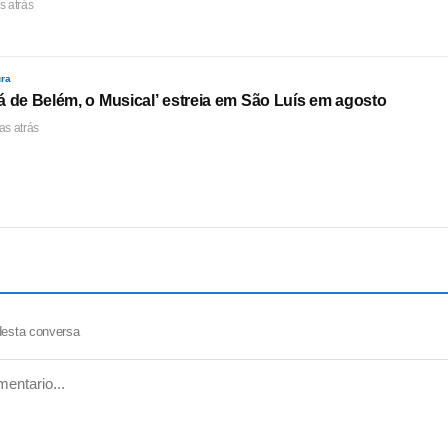
s atrás
ura
á de Belém, o Musical’ estreia em São Luís em agosto
as atrás
desta conversa