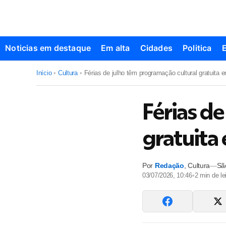
Noticias em destaque
Em alta
Cidades
Politica
Início
•
Cultura
•
Férias de julho têm programação cultural gratuita e
Férias d
gratuita 
Por
Redação
,
Cultura
—
Sã
03/07/2026, 10:46
•
2
min de lei