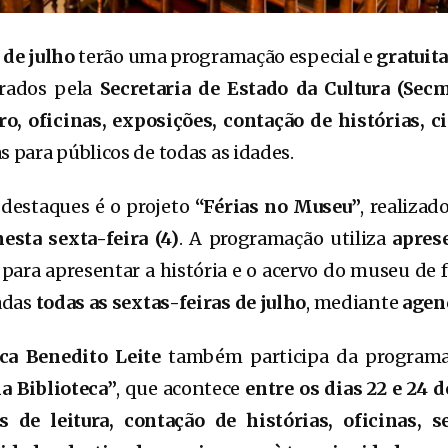
 de julho
terão uma programação especial e
gratuit
trados pela
Secretaria de Estado da Cultura (Sec
ro, oficinas, exposições, contação de histórias, 
as para públicos de todas as idades.
 destaques é o projeto
“Férias no Museu”
, realiza
nesta sexta-feira (4)
. A programação utiliza
aprese
para apresentar a história e o acervo do museu de f
zadas
todas as sextas-feiras de julho
, mediante
agen
ica Benedito Leite
também participa da programa
a Biblioteca”
, que acontece
entre os dias 22 e 24 d
s de leitura, contação de histórias, oficinas, 