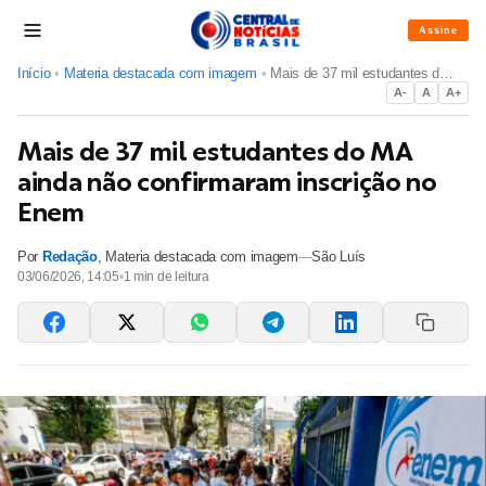
Assine
Início
•
Materia destacada com imagem
•
Mais de 37 mil estudantes do MA ainda não confirmaram inscri...
A-
A
A+
Mais de 37 mil estudantes do MA
ainda não confirmaram inscrição no
Enem
Por
Redação
,
Materia destacada com imagem
—
São Luís
03/06/2026, 14:05
•
1
min de leitura