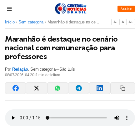
Assine
Início
•
Sem categoria
•
Maranhão é destaque no cenário nacional com remuneração para...
A-
A
A+
Maranhão é destaque no cenário
nacional com remuneração para
professores
Por
Redação
,
Sem categoria
—
São Luís
08/07/2026, 04:20
•
1
min de leitura