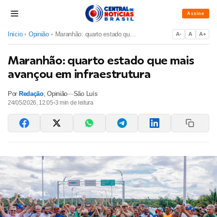
Assine
Início
•
Opinião
•
Maranhão: quarto estado que mais avançou em infraestrutura
A-
A
A+
Maranhão: quarto estado que mais
avançou em infraestrutura
Por
Redação
,
Opinião
—
São Luís
24/05/2026, 12:05
•
3
min de leitura