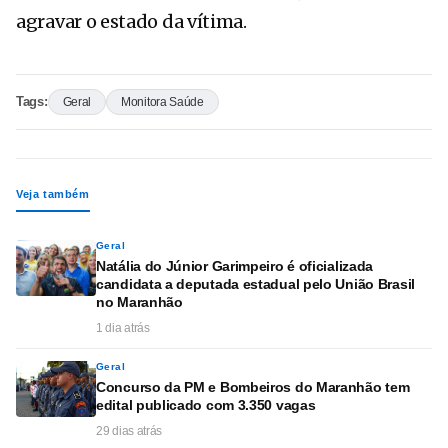
agravar o estado da vítima.
Tags:
Geral
Monitora Saúde
Veja também
Geral
Natália do Júnior Garimpeiro é oficializada
candidata a deputada estadual pelo União Brasil
no Maranhão
1 dia atrás
Geral
Concurso da PM e Bombeiros do Maranhão tem
edital publicado com 3.350 vagas
29 dias atrás