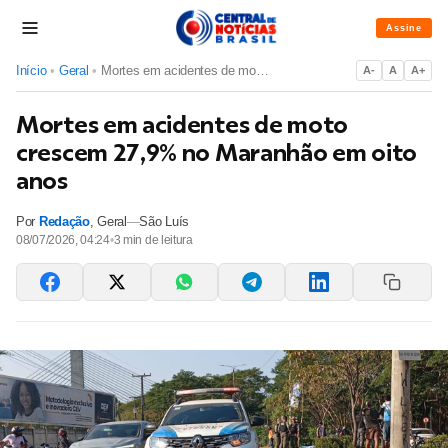
Assine
Início
•
Geral
•
Mortes em acidentes de moto crescem 27,9% no Maranhão em oit...
A-
A
A+
Mortes em acidentes de moto
crescem 27,9% no Maranhão em oito
anos
Por
Redação
,
Geral
—
São Luís
08/07/2026, 04:24
•
3
min de leitura