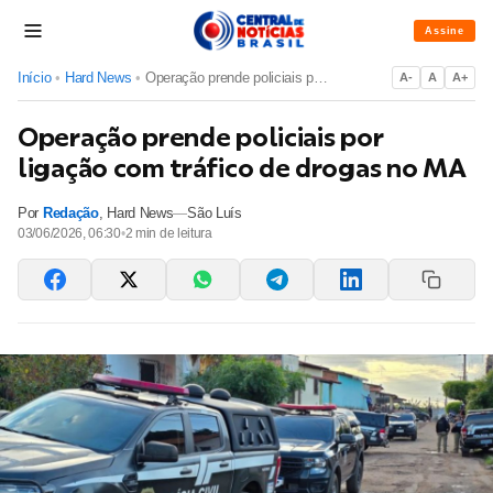
Assine
Início
•
Hard News
•
Operação prende policiais por ligação com tráfico de drogas ...
A-
A
A+
Operação prende policiais por
ligação com tráfico de drogas no MA
Por
Redação
,
Hard News
—
São Luís
03/06/2026, 06:30
•
2
min de leitura