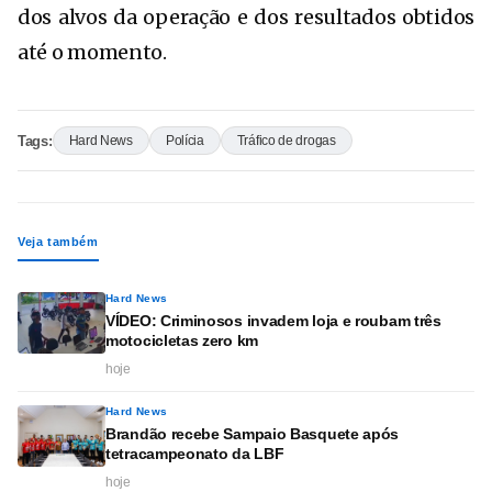
dos alvos da operação e dos resultados obtidos
até o momento.
Tags:
Hard News
Polícia
Tráfico de drogas
Veja também
Hard News
VÍDEO: Criminosos invadem loja e roubam três
motocicletas zero km
hoje
Hard News
Brandão recebe Sampaio Basquete após
tetracampeonato da LBF
hoje