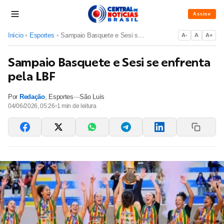
Assine
Início
•
Esportes
•
Sampaio Basquete e Sesi se enfrenta pela LBF
A-
A
A+
Sampaio Basquete e Sesi se enfrenta
pela LBF
Por
Redação
,
Esportes
—
São Luís
04/06/2026, 05:26
•
1
min de leitura