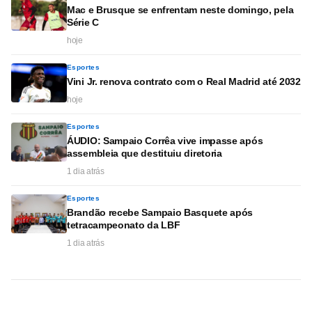
Mac e Brusque se enfrentam neste domingo, pela
Série C
hoje
Esportes
Vini Jr. renova contrato com o Real Madrid até 2032
hoje
Esportes
ÁUDIO: Sampaio Corrêa vive impasse após
assembleia que destituiu diretoria
1 dia atrás
Esportes
Brandão recebe Sampaio Basquete após
tetracampeonato da LBF
1 dia atrás