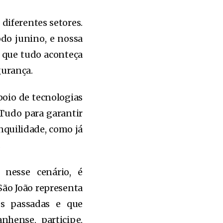
diferentes setores.
do junino, e nossa
a que tudo aconteça
gurança.
poio de tecnologias
 Tudo para garantir
quilidade, como já
.
nesse cenário, é
São João representa
es passadas e que
nhense, participe,