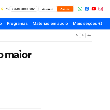
--°C
+55 98 3042-0021
Anuncie
Assine
o
Programas
Materias em audio
Mais seções ▾
A-
A
A+
o maior