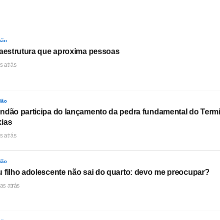
ião
raestrutura que aproxima pessoas
s atrás
ião
ndão participa do lançamento da pedra fundamental do Termi
ias
s atrás
ião
 filho adolescente não sai do quarto: devo me preocupar?
as atrás