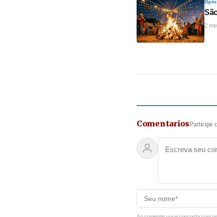
Opin
São
2 me
Comentarios
Participe 
Ao comentar voce concorda com os T