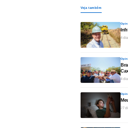
Veja também
Opin
Inf
4 dia
Opin
Bra
Cax
4 dia
Opin
Meu
27 di