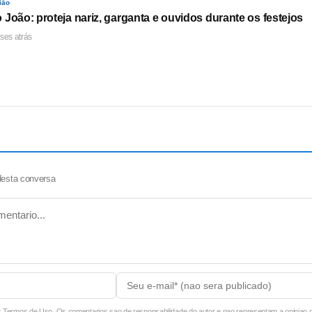
ião
 João: proteja nariz, garganta e ouvidos durante os festejos
ses atrás
desta conversa
ermos de Uso. Os comentarios sao de responsabilidade do autor e nao representam a opiniao do