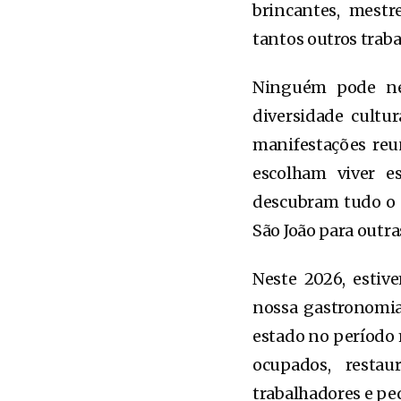
brincantes, mestr
tantos outros traba
Ninguém pode neg
diversidade cultur
manifestações reun
escolham viver e
descubram tudo o 
São João para outras
Neste 2026, estiv
nossa gastronomia,
estado no período m
ocupados, resta
trabalhadores e p