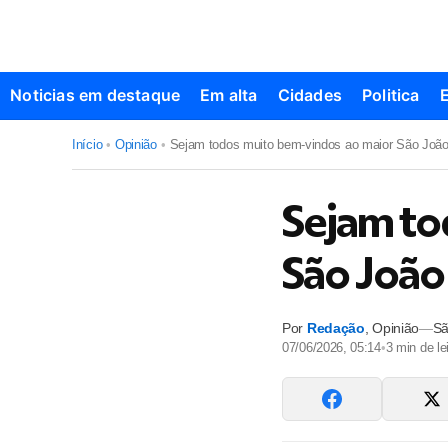
Noticias em destaque
Em alta
Cidades
Politica
Início
•
Opinião
•
Sejam todos muito bem-vindos ao maior São Joã
Sejam to
São Joã
Por
Redação
,
Opinião
—
Sã
07/06/2026, 05:14
•
3
min de lei