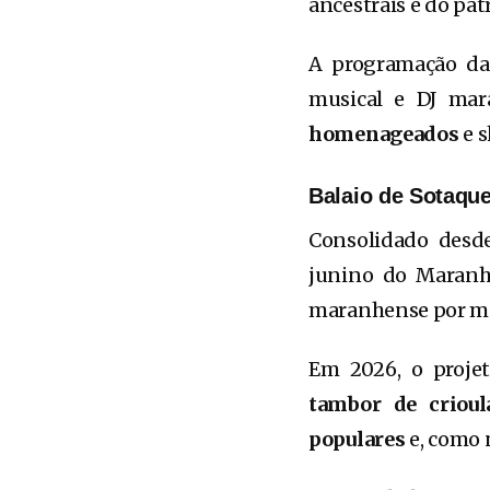
ancestrais e do pa
A programação da 
musical e DJ ma
homenageados
e s
Balaio de Sotaqu
Consolidado desd
junino do Maran
maranhense por me
Em 2026, o proje
tambor de crioula
populares
e, como 