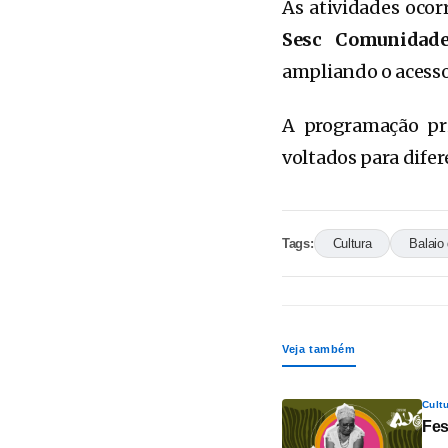
As atividades oco
Sesc Comunidad
ampliando o acesso
A programação pri
voltados para dife
Tags:
Cultura
Balaio
Veja também
Cult
Fes