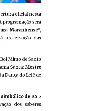
rtura oficial nesta
 A programação será
tura Maranhense”
,
 à preservação das
Boi Mimo de Santo
Rama Santa;
Mestre
 da Dança do Lelê de
 simbólico de R$ 5
vação dos saberes