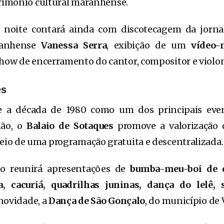
trimônio cultural maranhense.
noite contará ainda com discotecagem da jornal
ranhense
Vanessa Serra
, exibição de um
vídeo-
how de encerramento do cantor, compositor e violo
es
e a década de 1980 como um dos principais even
hão, o
Balaio de Sotaques
promove a valorização 
io de uma programação gratuita e descentralizada.
to reunirá apresentações de
bumba-meu-boi de d
, cacuriá, quadrilhas juninas, dança do lelê,
novidade, a
Dança de São Gonçalo
, do município de 