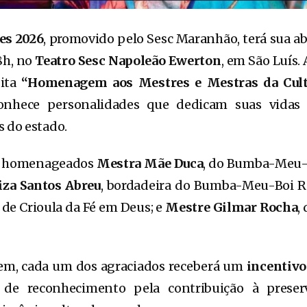
es 2026
, promovido pelo Sesc Maranhão, terá sua abe
18h, no
Teatro Sesc Napoleão Ewerton
, em São Luís.
dita
“Homenagem aos Mestres e Mestras da Cul
conhece personalidades que dedicam suas vidas
s do estado.
ão homenageados
Mestra Mãe Duca
, do Bumba-Meu-
iza Santos Abreu
, bordadeira do Bumba-Meu-Boi 
 de Crioula da Fé em Deus; e
Mestre Gilmar Rocha
,
m, cada um dos agraciados receberá um
incentivo
de reconhecimento pela contribuição à preser