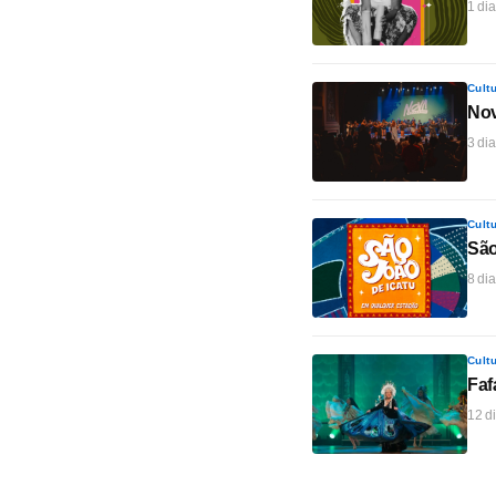
1 dia
Cult
Nov
3 dia
Cult
São
8 dia
Cult
Faf
12 di