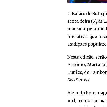
O
Balaio de Sotaqu
sexta-feira (5), às 
marcada pela iné
iniciativa que re
tradições populare
Nesta edição, ser
Antônio;
Maria Lu
Tunico
, do Tambor
São Simão.
Além da homenage
mil
, como forma 