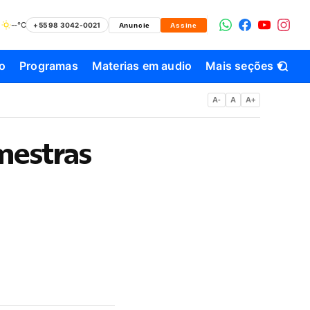
--°C
+55 98 3042-0021
Anuncie
Assine
o
Programas
Materias em audio
Mais seções ▾
A-
A
A+
mestras