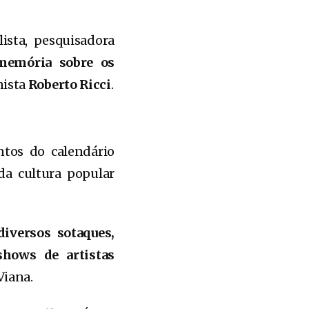
ista, pesquisadora
memória sobre os
nista
Roberto Ricci
.
tos do calendário
da cultura popular
iversos sotaques,
 shows de artistas
Viana.