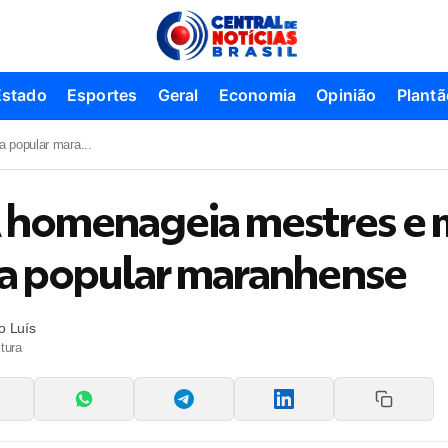
Estado
Esportes
Geral
Economia
Opinião
Plantã
 popular mara...
homenageia mestres e 
ra popular maranhense
o Luís
tura