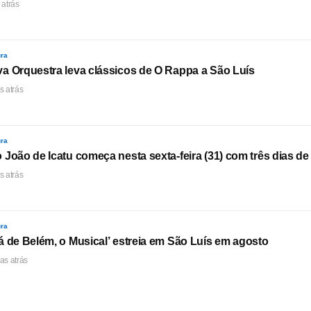
 atrás
ura
a Orquestra leva clássicos de O Rappa a São Luís
s atrás
ura
 João de Icatu começa nesta sexta-feira (31) com três dias de 
s atrás
ura
á de Belém, o Musical’ estreia em São Luís em agosto
as atrás