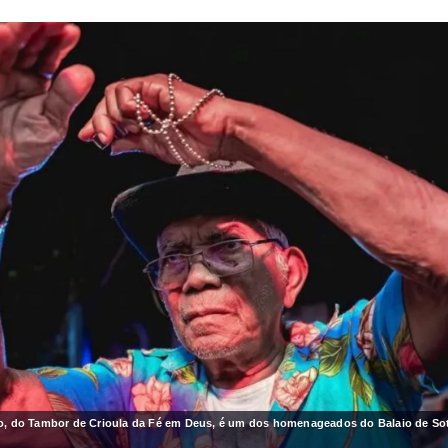
co, do Tambor de Crioula da Fé em Deus, é um dos homenageados do Balaio de So