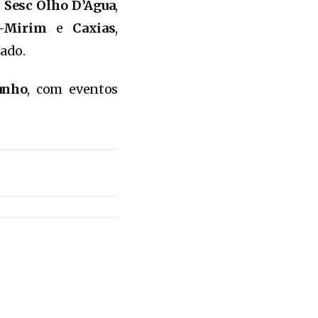
,
Sesc Olho D’Água
,
u-Mirim
e
Caxias
,
tado.
unho
, com eventos