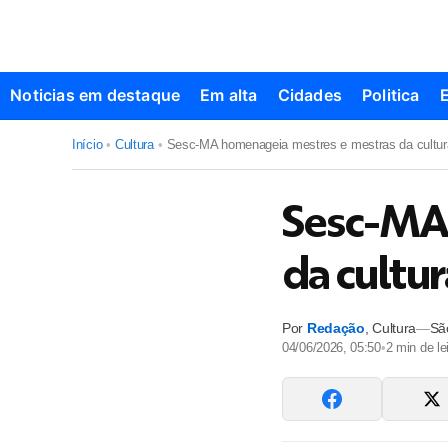
Noticias em destaque
Em alta
Cidades
Politica
Início
•
Cultura
•
Sesc-MA homenageia mestres e mestras da cultura
Sesc-MA 
da cultu
Por
Redação
,
Cultura
—
Sã
04/06/2026, 05:50
•
2
min de lei