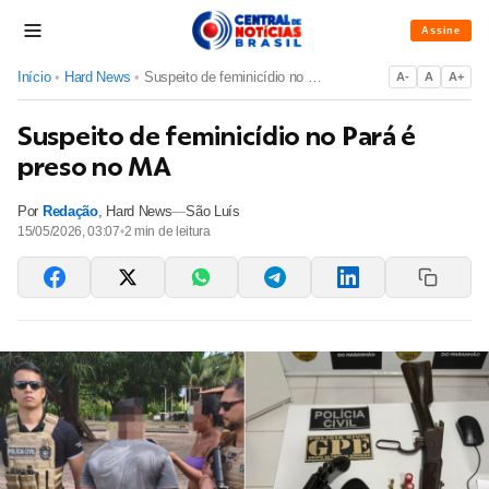
Assine
Início
•
Hard News
•
Suspeito de feminicídio no Pará é preso no MA
A-
A
A+
Suspeito de feminicídio no Pará é
preso no MA
Por
Redação
,
Hard News
—
São Luís
15/05/2026, 03:07
•
2
min de leitura