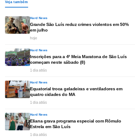
Veja também
Hard News
Grande São Luís reduz crimes violentos em 50%
em julho
hoje
Hard News
Inscrições para a 4ª Meia Maratona de São Luís
começam neste sábado (8)
1 dia atrás
Hard News
Equatorial troca geladeiras e ventiladores em
quatro cidades do MA
1 dia atrás
Hard News
Eliana grava programa especial com Rômulo
Estrela em São Luís
1 dia atrás