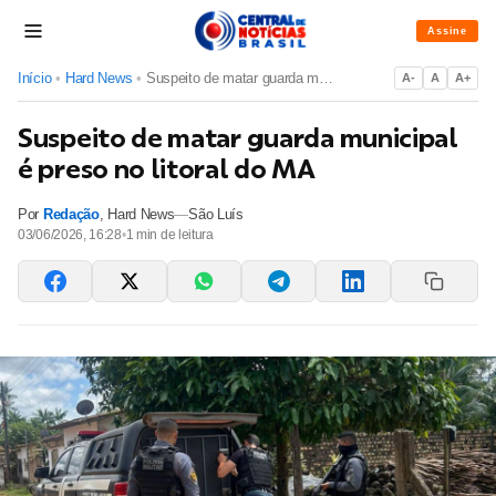
Assine
Início
•
Hard News
•
Suspeito de matar guarda municipal é preso no litoral do MA
A-
A
A+
Suspeito de matar guarda municipal
é preso no litoral do MA
Por
Redação
,
Hard News
—
São Luís
03/06/2026, 16:28
•
1
min de leitura