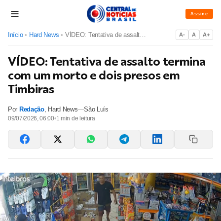
Assine
Início
•
Hard News
•
VÍDEO: Tentativa de assalto termina com um morto e dois pres...
A-
A
A+
VÍDEO: Tentativa de assalto termina
com um morto e dois presos em
Timbiras
Por
Redação
,
Hard News
—
São Luís
09/07/2026, 06:00
•
1
min de leitura