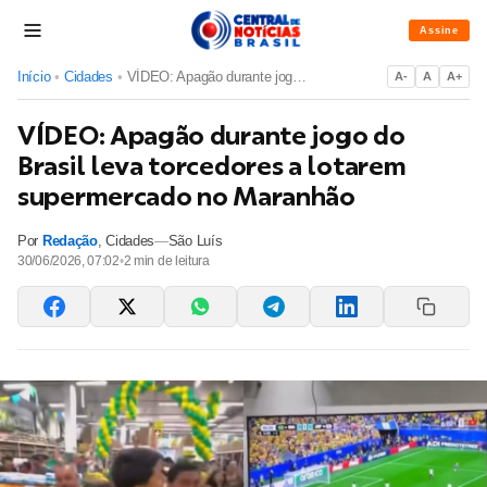
Assine
Início
•
Cidades
•
VÍDEO: Apagão durante jogo do Brasil leva torcedores a lotar...
A-
A
A+
VÍDEO: Apagão durante jogo do
Brasil leva torcedores a lotarem
supermercado no Maranhão
Por
Redação
,
Cidades
—
São Luís
30/06/2026, 07:02
•
2
min de leitura