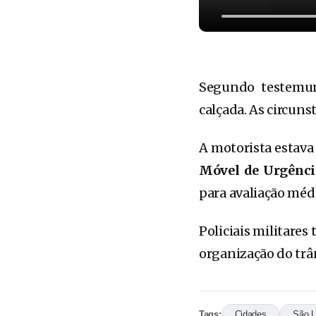
Segundo testemun
calçada. As circuns
A motorista estav
Móvel de Urgênci
para avaliação méd
Policiais militares
organização do trâ
Tags:
Cidades
São L