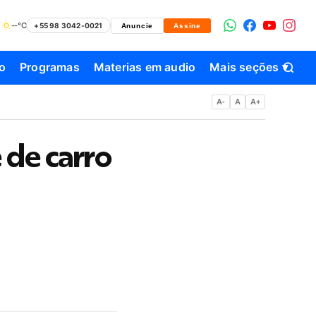
--°C
+55 98 3042-0021
Anuncie
Assine
o
Programas
Materias em audio
Mais seções ▾
A-
A
A+
 de carro