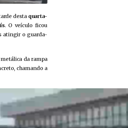
tarde desta
quarta-
ís
. O veículo ficou
s atingir o guarda-
a metálica da rampa
oncreto, chamando a