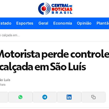
Estado
Esportes
Geral
Economia
Opinião
Plantã
e calçada em...
otorista perde controle
 calçada em São Luís
ão Luís
tura