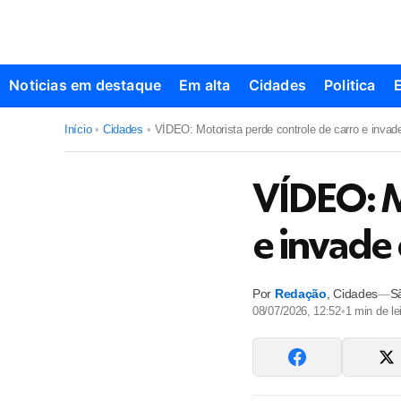
Noticias em destaque
Em alta
Cidades
Politica
Início
•
Cidades
•
VÍDEO: Motorista perde controle de carro e invad
VÍDEO: M
e invade
Por
Redação
,
Cidades
—
S
08/07/2026, 12:52
•
1
min de lei