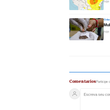
hoje
Cida
Mul
hoje
Comentarios
Participe 