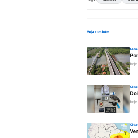
Veja também
Cida
Pon
hoje
Cida
Doi
hoje
Cida
Ven