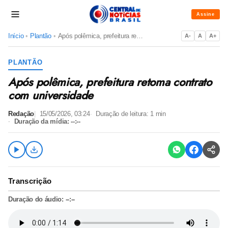
Assine
Início
•
Plantão
•
Após polêmica, prefeitura retoma contrato com universidade
A-
A
A+
PLANTÃO
Após polêmica, prefeitura retoma contrato
com universidade
Redação
15/05/2026, 03:24
Duração de leitura:
1
min
Duração da mídia:
--:--
Transcrição
Duração do áudio:
--:--