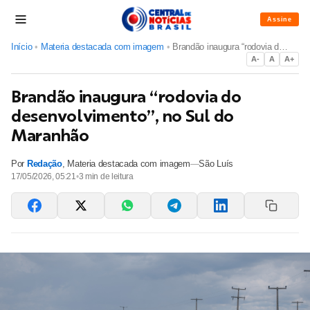
Assine
Início
•
Materia destacada com imagem
•
Brandão inaugura “rodovia do desenvolvimento”, no Sul do Mar...
A-
A
A+
Brandão inaugura “rodovia do
desenvolvimento”, no Sul do
Maranhão
Por
Redação
,
Materia destacada com imagem
—
São Luís
17/05/2026, 05:21
•
3
min de leitura