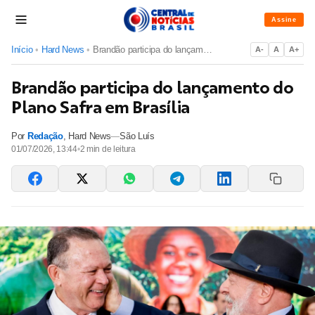
Assine
Início
•
Hard News
•
Brandão participa do lançamento do Plano Safra em Brasília
A-
A
A+
Brandão participa do lançamento do
Plano Safra em Brasília
Por
Redação
,
Hard News
—
São Luís
01/07/2026, 13:44
•
2
min de leitura