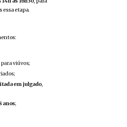
s
14h às 16h30
, para
s essa etapa.
mentos:
, para viúvos;
ciados;
itada em julgado
,
18 anos
;