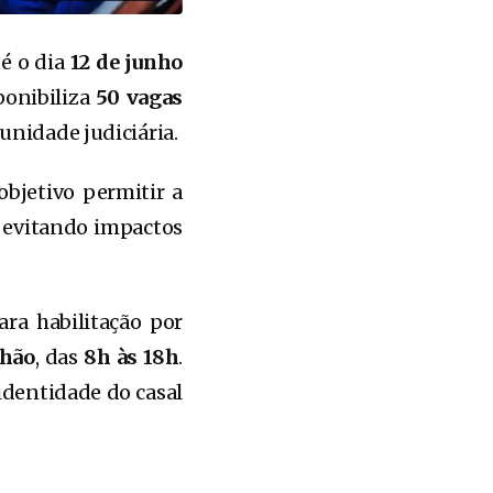
té o dia
12 de junho
ponibiliza
50 vagas
unidade judiciária.
bjetivo permitir a
s, evitando impactos
a habilitação por
nhão
, das
8h às 18h
.
identidade do casal