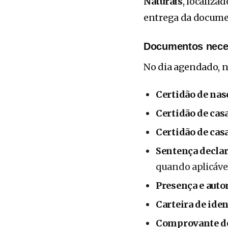
Naturais
, localiza
entrega da document
Documentos nece
No dia agendado, n
Certidão de nas
Certidão de cas
Certidão de cas
Sentença declar
quando aplicáve
Presença e auto
Carteira de ide
Comprovante d