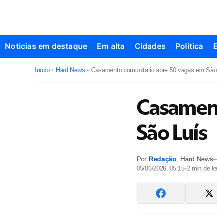
Noticias em destaque
Em alta
Cidades
Politica
Início
•
Hard News
•
Casamento comunitário abre 50 vagas em São
Casament
São Luís
Por
Redação
,
Hard News
05/06/2026, 05:15
•
2
min de lei