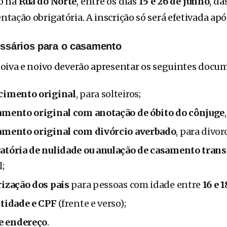
do na
Rua do Norte
, entre os dias
15 e 26 de junho
, da
ação obrigatória. A inscrição só será efetivada apó
ssários para o casamento
oiva e noivo deverão apresentar os seguintes docu
cimento original
, para solteiros;
amento original com anotação de óbito do cônjuge
amento original com divórcio averbado
, para divor
atória de nulidade ou anulação de casamento trans
l;
rização dos pais
para pessoas com idade entre
16 e 
ntidade e CPF
(frente e verso);
e endereço
.