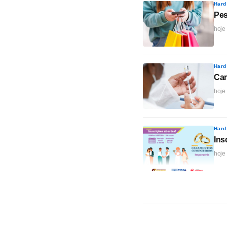
Hard
Pes
hoje
Hard
Cam
hoje
Hard
Ins
hoje