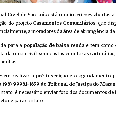
ial Cível de São Luís
está com inscrições abertas a
ção do projeto
Casamentos Comunitários
, que dis
encialmente, a moradores da área de abrangência da 
tada para a
população de baixa renda
e tem como o
ita da união civil, sem custos com taxas cartorária
amílias.
evem realizar a
pré-inscrição
e o agendamento par
(98) 99981-1659 do Tribunal de Justiça do Mara
ato, é necessário enviar foto dos documentos de 
efone para contato.