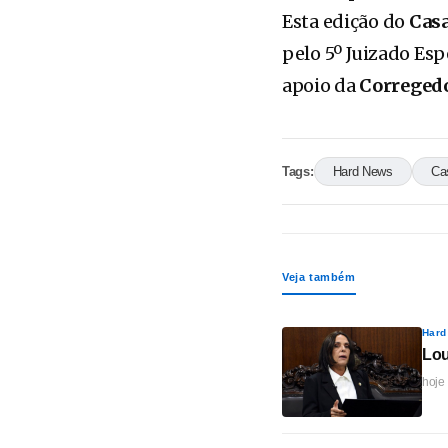
Esta edição do
Cas
pelo 5º Juizado Espe
apoio da
Corregedo
Tags:
Hard News
Ca
Veja também
Hard
Lou
hoje