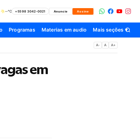
--°C
+55 98 3042-0021
Anuncie
Assine
o
Programas
Materias em audio
Mais seções ▾
A-
A
A+
vagas em