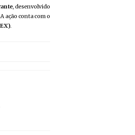
rante
, desenvolvido
. A ação conta com o
GEX)
.
o