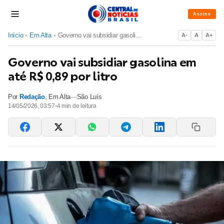
Assine
Início
•
Em Alta
•
Governo vai subsidiar gasolina em até R$ 0,89 por litro
A-
A
A+
Governo vai subsidiar gasolina em
até R$ 0,89 por litro
Por
Redação
,
Em Alta
—
São Luís
14/05/2026, 03:57
•
4
min de leitura