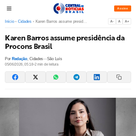
Assine
Início
•
Cidades
•
Karen Barros assume presidência da Procons Brasil
A-
A
A+
Karen Barros assume presidência da
Procons Brasil
Por
Redação
,
Cidades
—
São Luís
05/06/2026, 05:18
•
2
min de leitura