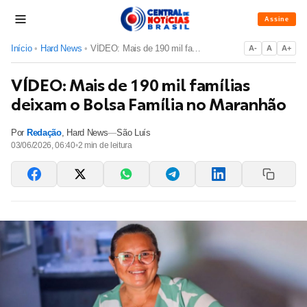
Assine
Início
•
Hard News
•
VÍDEO: Mais de 190 mil famílias deixam o Bolsa Família no Ma...
A-
A
A+
VÍDEO: Mais de 190 mil famílias
deixam o Bolsa Família no Maranhão
Por
Redação
,
Hard News
—
São Luís
03/06/2026, 06:40
•
2
min de leitura