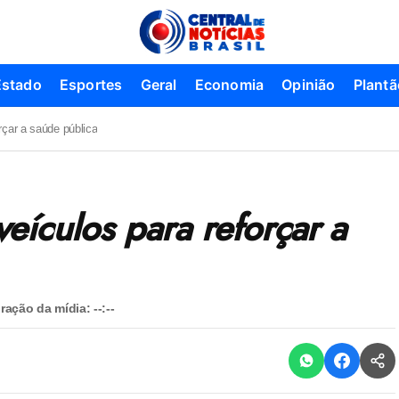
Estado
Esportes
Geral
Economia
Opinião
Plantã
rçar a saúde pública
ículos para reforçar a
ração da mídia:
--:--