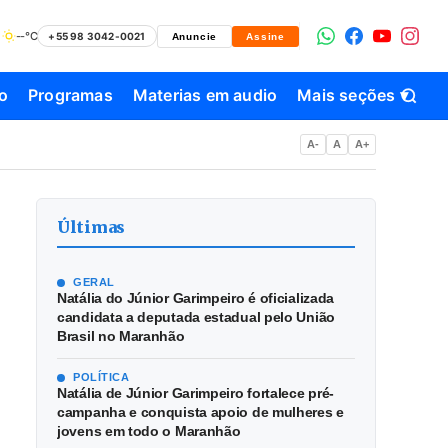
--°C
+55 98 3042-0021
Anuncie
Assine
o
Programas
Materias em audio
Mais seções ▾
A-
A
A+
Últimas
GERAL
Natália do Júnior Garimpeiro é oficializada
candidata a deputada estadual pelo União
Brasil no Maranhão
POLÍTICA
Natália de Júnior Garimpeiro fortalece pré-
campanha e conquista apoio de mulheres e
jovens em todo o Maranhão