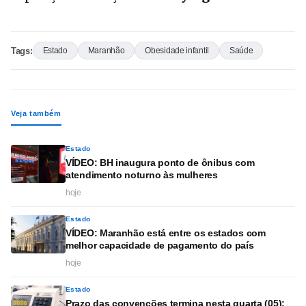
Tags:
Estado
Maranhão
Obesidade infantil
Saúde
Veja também
Estado
VÍDEO: BH inaugura ponto de ônibus com
atendimento noturno às mulheres
hoje
Estado
VÍDEO: Maranhão está entre os estados com
melhor capacidade de pagamento do país
hoje
Estado
Prazo das convenções termina nesta quarta (05);