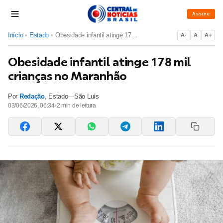
Assine
Início
•
Estado
•
Obesidade infantil atinge 178 mil crianças no Maranhão
A-
A
A+
Obesidade infantil atinge 178 mil
crianças no Maranhão
Por
Redação
,
Estado
—
São Luís
03/06/2026, 06:34
•
2
min de leitura