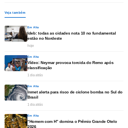
Veja também
Em Alta
Ideb: todas as cidades nota 10 no fundamental
estão no Nordeste
hoje
Em Alta
Vídeo: Neymar provoca torcida do Remo após
classificação
1 dia atrás
Em Alta
Inmet alerta para risco de ciclone bomba no Sul do
Brasil
1 dia atrás
Em Alta
“Homem com H” domina o Prêmio Grande Otelo
2026