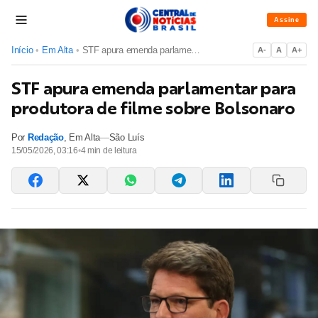
Assine
Início
•
Em Alta
•
STF apura emenda parlamentar para produtora de filme sobre B...
A-
A
A+
STF apura emenda parlamentar para
produtora de filme sobre Bolsonaro
Por
Redação
,
Em Alta
—
São Luís
15/05/2026, 03:16
•
4
min de leitura